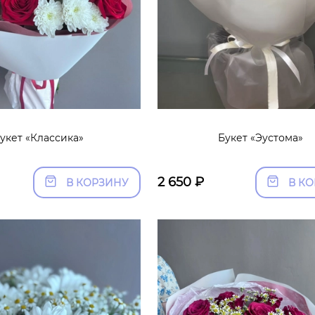
укет «Классика»
Букет «Эустома»
2 650
₽
В КОРЗИНУ
В К