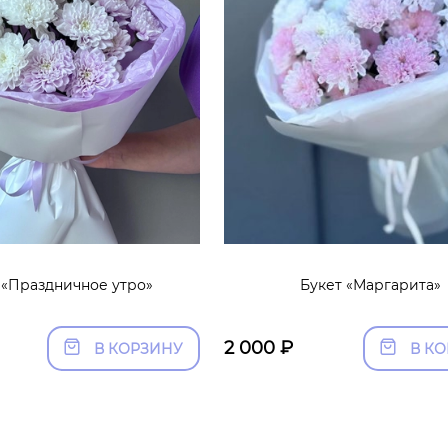
 «Праздничное утро»
Букет «Маргарита»
2 000
₽
В КОРЗИНУ
В К