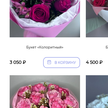
Букет «Колоритный»
Б
3 050
₽
4 500
₽
В КОРЗИНУ