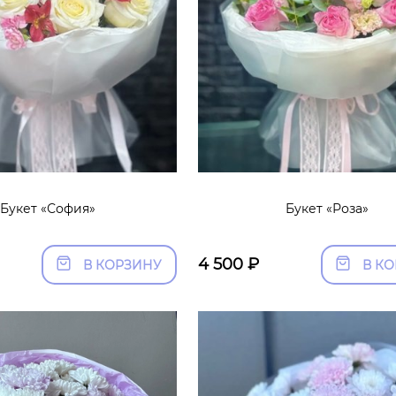
Букет «София»
Букет «Роза»
4 500
₽
В КОРЗИНУ
В К