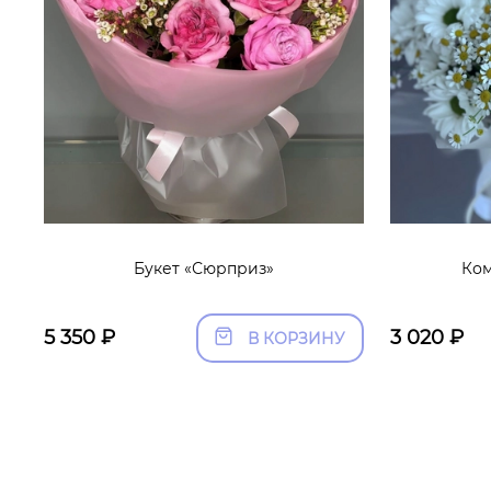
Букет «Сюрприз»
Ком
5 350
₽
3 020
₽
В КОРЗИНУ