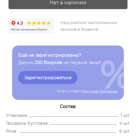
Нет в наличии
Наш рейтинг выполненных
заказов в Яндексе
%
Ещё не зарегистрированы?
Дарим
200 бонусов
на первый заказ!
Зарегистрироваться
Читать условия
бонусной программы
Состав:
Упаковка
1 шт.
Гвоздика Кустовая
4 шт.
Роза
6 шт.