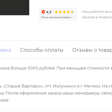
Наш рейтинг вы
заказов в Яндекс
авка
Способы оплаты
Отзывы о това
аказа больше 5000 рублей. При меньшей стоимости з
 «Старый Вартовск», пгт. Излучинск и г. Мегион. На
а. После оформления заказа наши менеджеры свяжут
казе.