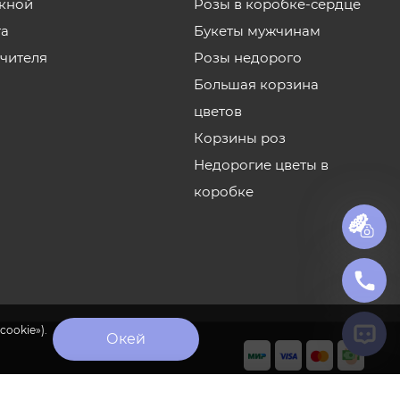
кной
Розы в коробке-сердце
та
Букеты мужчинам
учителя
Розы недорого
Большая корзина
цветов
Корзины роз
Недорогие цветы в
коробке
cookie»).
Окей