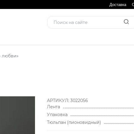
Доставка
в любви»
АРТИКУЛ:
3022056
Лента
Упаковка
Тюльпан (пионовидный)