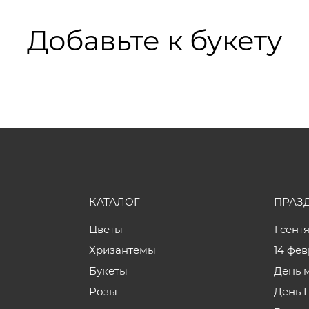
Добавьте к букету
КАТАЛОГ
ПРАЗ
Цветы
1 сент
Хризантемы
14 фе
Букеты
День 
Розы
День 