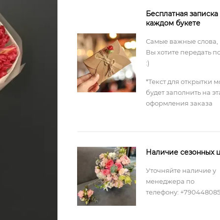
Бесплатная записка
каждом букете
Самые важные слова,
Вы хотите передать п
:)
*Текст для открытки 
будет заполнить на э
оформления заказа
Наличие сезонных ц
Уточняйте наличие у
менеджера по
телефону: +79044808