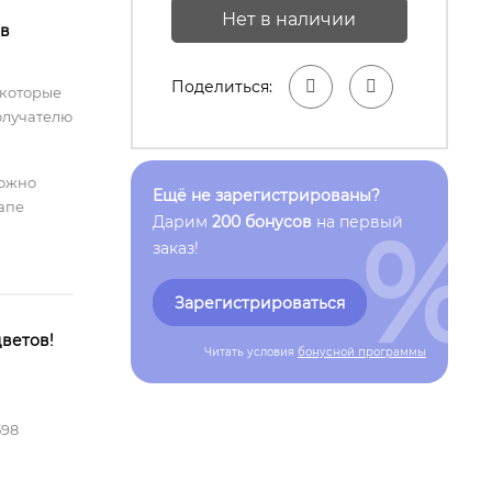
Нет в наличии
 в
Поделиться:
 которые
олучателю
можно
Ещё не зарегистрированы?
тапе
%
Дарим
200 бонусов
на первый
заказ!
Зарегистрироваться
ветов!
Читать условия
бонусной программы
598