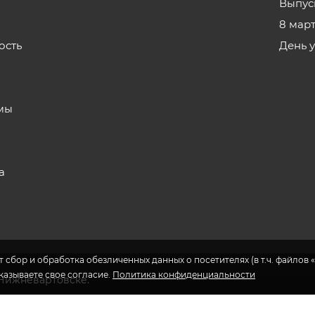
Выпус
8 мар
ость
День 
з
мы
а
 сбор и обработка обезличенных данных о посетителях (в т.ч. файлов «
указываете свое согласие.
Политика конфиденциальности
 Нижневартовске.