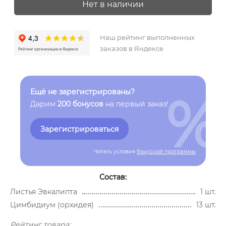
Нет в наличии
Наш рейтинг выполненных
заказов в Яндексе
%
Ещё не зарегистрированы?
Дарим
200 бонусов
на первый заказ!
Зарегистрироваться
Читать условия
бонусной программы
Состав:
Листья Эвкалипта
1 шт.
Цимбидиум (орхидея)
13 шт.
Рейтинг товара: