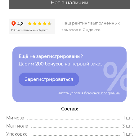
Нет в наличии
Наш рейтинг выполненных
заказов в Яндексе
%
Ещё не зарегистрированы?
Дарим
200 бонусов
на первый заказ!
Зарегистрироваться
Читать условия
бонусной программы
Состав:
Мимоза
1 шт.
Маттиола
3 шт.
Упаковка
1 шт.