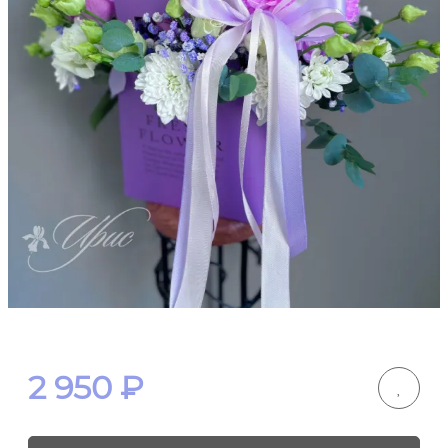
2 950
₽