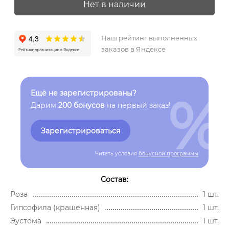
Нет в наличии
Наш рейтинг выполненных
заказов в Яндексе
%
Ещё не зарегистрированы?
Дарим
200 бонусов
на первый заказ!
Зарегистрироваться
Читать условия
бонусной программы
Состав:
Роза
1 шт.
Гипсофила (крашенная)
1 шт.
Эустома
1 шт.