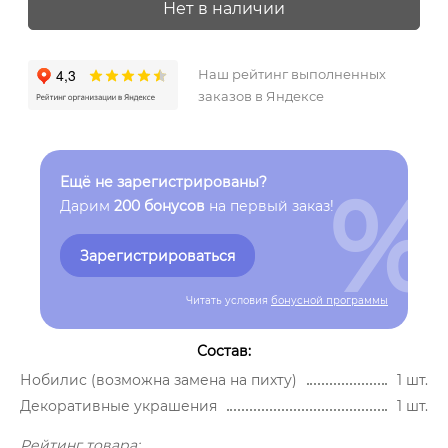
Нет в наличии
Наш рейтинг выполненных
заказов в Яндексе
%
Ещё не зарегистрированы?
Дарим
200 бонусов
на первый заказ!
Зарегистрироваться
Читать условия
бонусной программы
Состав:
Нобилис (возможна замена на пихту)
1 шт.
Декоративные украшения
1 шт.
Рейтинг товара: