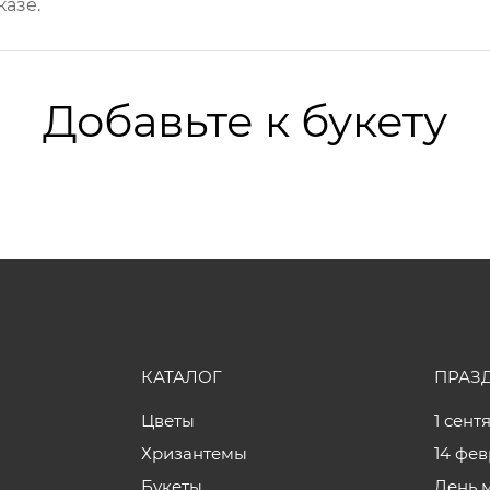
казе.
Добавьте к букету
КАТАЛОГ
ПРАЗ
Цветы
1 сент
Хризантемы
14 фе
Букеты
День 