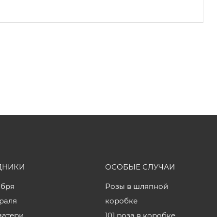
ДНИКИ
ОСОБЫЕ СЛУЧАИ
ября
Розы в шляпной
враля
коробке
матери
101 роза в коробке