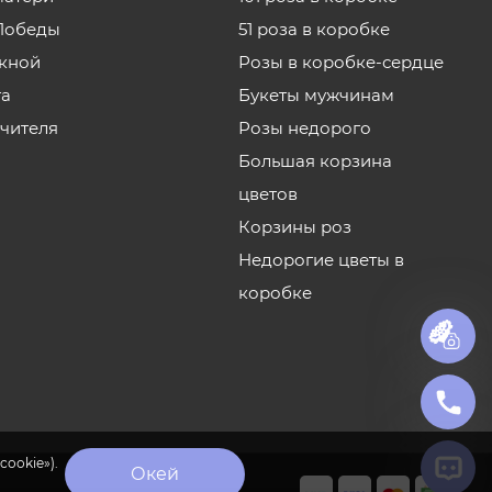
Победы
51 роза в коробке
кной
Розы в коробке-сердце
та
Букеты мужчинам
учителя
Розы недорого
Большая корзина
цветов
Корзины роз
Недорогие цветы в
коробке
cookie»).
Окей