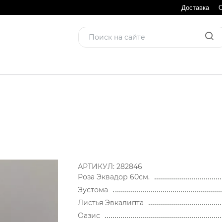
Доставка
АРТИКУЛ:
282846
Роза Эквадор 60см.
Эустома
Листья Эвкалипта
Оазис