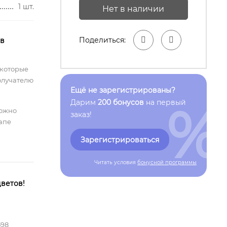
1 шт.
Нет в наличии
Поделиться:
 в
 которые
олучателю
Ещё не зарегистрированы?
%
Дарим
200 бонусов
на первый
можно
заказ!
тапе
Зарегистрироваться
Читать условия
бонусной программы
ветов!
598