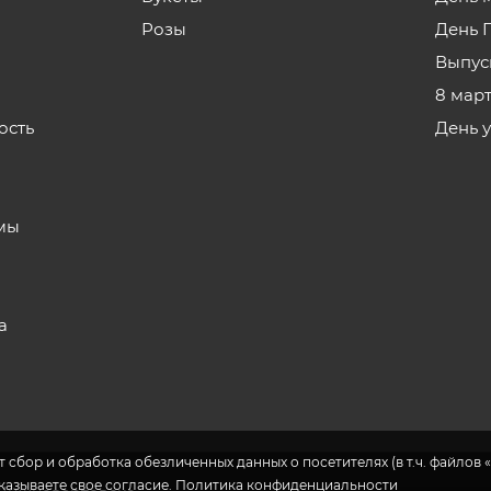
Розы
День 
Выпус
8 мар
ость
День 
з
мы
а
 сбор и обработка обезличенных данных о посетителях (в т.ч. файлов «
указываете свое согласие.
Политика конфиденциальности