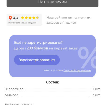
Нет в наличии
Наш рейтинг выполненных
заказов в Яндексе
%
Ещё не зарегистрированы?
Дарим
200 бонусов
на первый заказ!
Зарегистрироваться
Читать условия
бонусной программы
Состав:
Гипсофила
1 шт.
Мимоза
3 шт.
Рейтинг товара: