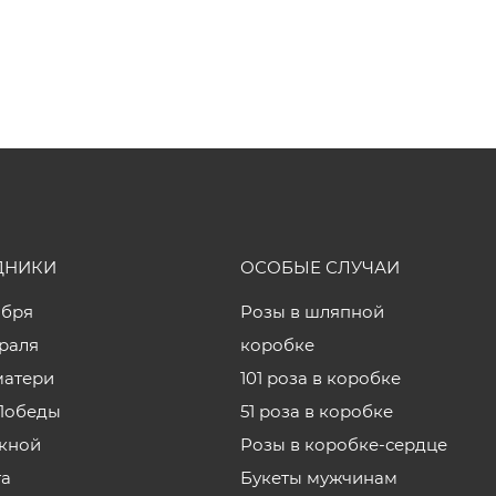
ДНИКИ
ОСОБЫЕ СЛУЧАИ
ября
Розы в шляпной
враля
коробке
матери
101 роза в коробке
Победы
51 роза в коробке
кной
Розы в коробке-сердце
та
Букеты мужчинам