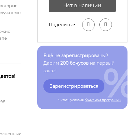
Нет в наличии
 которые
олучателю
Поделиться:
можно
тапе
Ещё не зарегистрированы?
%
Дарим
200 бонусов
на первый
заказ!
ветов!
Зарегистрироваться
Читать условия
бонусной программы
598
полненных