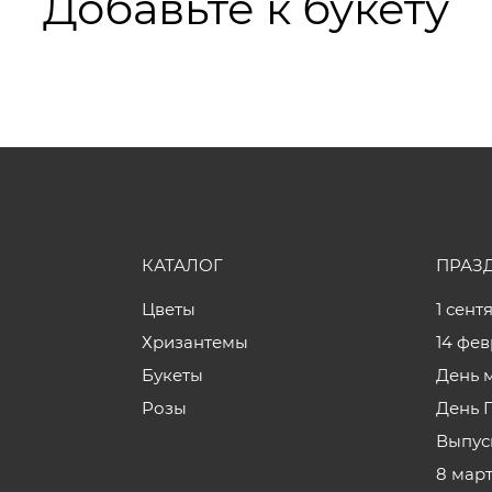
Добавьте к букету
КАТАЛОГ
ПРАЗ
Цветы
1 сент
Хризантемы
14 фе
Букеты
День 
Розы
День 
Выпус
8 мар