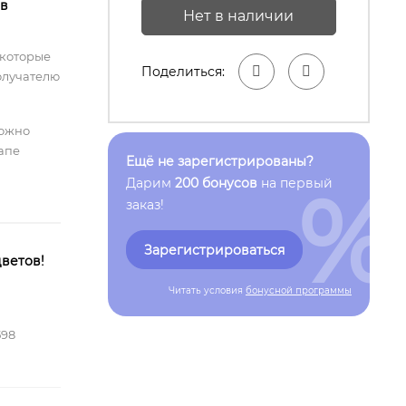
 в
Нет в наличии
 которые
Поделиться:
олучателю
можно
тапе
Ещё не зарегистрированы?
%
Дарим
200 бонусов
на первый
заказ!
Зарегистрироваться
ветов!
Читать условия
бонусной программы
598