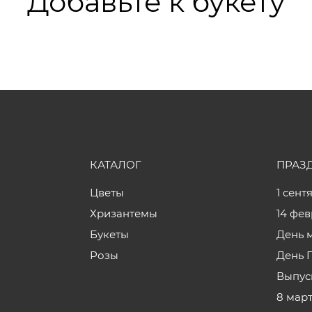
Добавьте к букету
КАТАЛОГ
ПРАЗ
Цветы
1 сент
Хризантемы
14 фе
Букеты
День 
Розы
День 
Выпус
8 мар