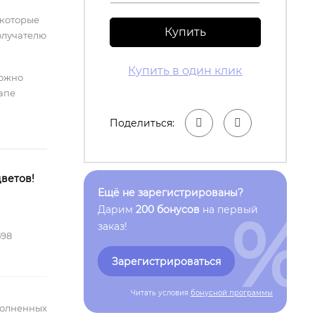
 которые
Купить
олучателю
Купить в один клик
можно
тапе
Поделиться:
ветов!
Ещё не зарегистрированы?
%
Дарим
200 бонусов
на первый
заказ!
598
Зарегистрироваться
Читать условия
бонусной программы
полненных