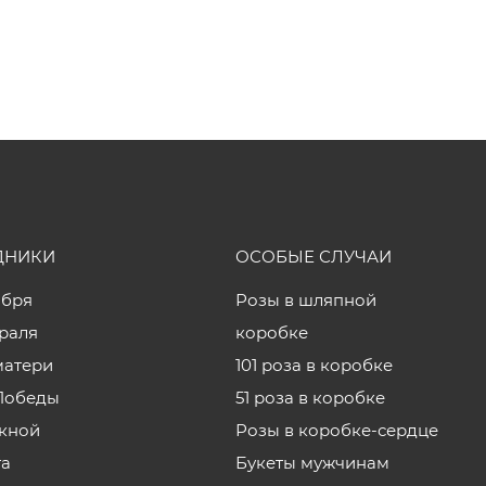
ДНИКИ
ОСОБЫЕ СЛУЧАИ
ября
Розы в шляпной
враля
коробке
матери
101 роза в коробке
Победы
51 роза в коробке
кной
Розы в коробке-сердце
та
Букеты мужчинам