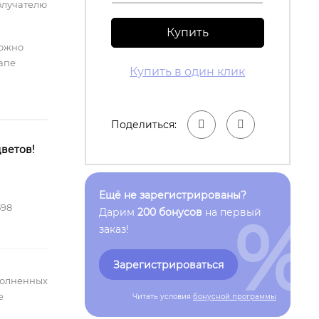
олучателю
Купить
можно
тапе
Купить в один клик
Поделиться:
ветов!
Ещё не зарегистрированы?
598
%
Дарим
200 бонусов
на первый
заказ!
Зарегистрироваться
полненных
е
Читать условия
бонусной программы