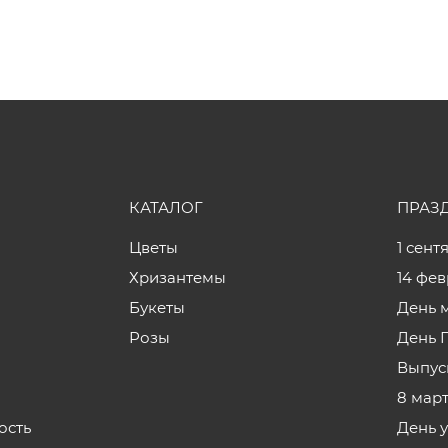
КАТАЛОГ
ПРАЗ
Цветы
1 сент
Хризантемы
14 фе
Букеты
День 
Розы
День 
Выпус
8 мар
ость
День 