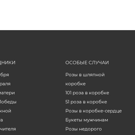
ДНИКИ
ОСОБЫЕ СЛУЧАИ
ября
Розы в шляпной
враля
коробке
матери
101 роза в коробке
Победы
51 роза в коробке
кной
Розы в коробке-сердце
та
Букеты мужчинам
учителя
Розы недорого