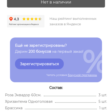
Нет в наличии
Наш рейтинг выполненных
заказов в Яндексе
%
Ещё не зарегистрированы?
Дарим
200 бонусов
на первый заказ!
Зарегистрироваться
Читать условия
бонусной программы
Состав:
Роза Эквадор 60см.
3 шт.
Хризантема Одноголовая
5 шт.
Брассика
1 шт.