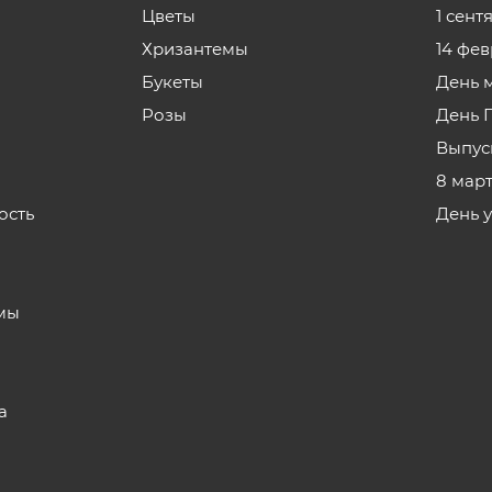
Цветы
1 сент
Хризантемы
14 фе
Букеты
День 
Розы
День 
Выпус
8 мар
ость
День 
з
мы
а