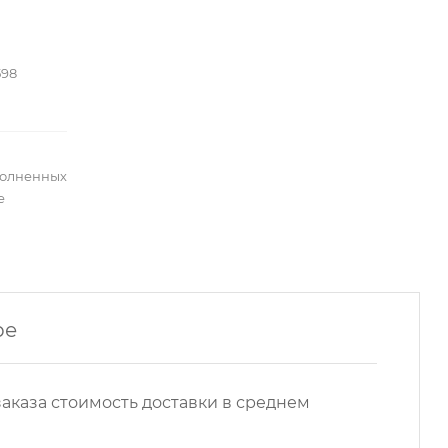
598
полненных
е
ре
аказа стоимость доставки в среднем