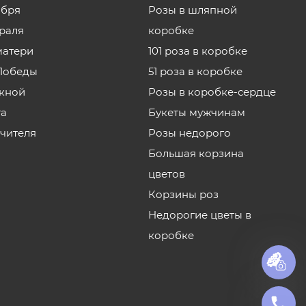
ября
Розы в шляпной
враля
коробке
матери
101 роза в коробке
Победы
51 роза в коробке
кной
Розы в коробке-сердце
та
Букеты мужчинам
учителя
Розы недорого
Большая корзина
цветов
Корзины роз
Недорогие цветы в
коробке