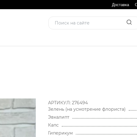
Доставка
АРТИКУЛ:
276494
Зелень (на усмотрение флориста)
Эвкалипт
Капс
Гиперикум