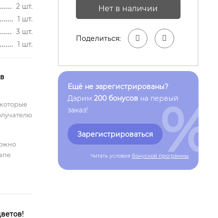
2 шт.
Нет в наличии
1 шт.
3 шт.
Поделиться:
1 шт.
 в
Ещё не зарегистрированы?
%
Дарим
200 бонусов
на первый
 которые
заказ!
олучателю
Зарегистрироваться
можно
тапе
Читать условия
бонусной программы
ветов!