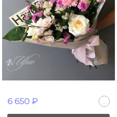
6 650
₽