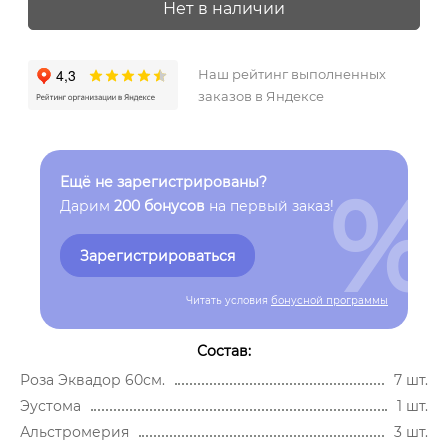
Нет в наличии
Наш рейтинг выполненных
заказов в Яндексе
%
Ещё не зарегистрированы?
Дарим
200 бонусов
на первый заказ!
Зарегистрироваться
Читать условия
бонусной программы
Состав:
Роза Эквадор 60см.
7 шт.
Эустома
1 шт.
Альстромерия
3 шт.