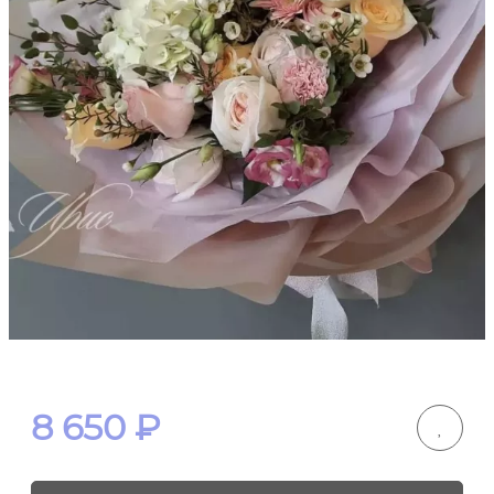
8 650
₽