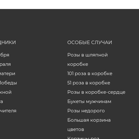
ДНИКИ
ОСОБЫЕ СЛУЧАИ
ября
Розы в шляпной
враля
коробке
матери
101 роза в коробке
Победы
51 роза в коробке
кной
Розы в коробке-сердце
та
Букеты мужчинам
учителя
Розы недорого
Большая корзина
цветов
Корзины роз