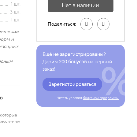
1 шт.
Нет в наличии
3 шт.
1 шт.
Поделиться:
площение
форм и
 изящных
Ещё не зарегистрированы?
расным
%
Дарим
200 бонусов
на первый
заказ!
Зарегистрироваться
 в
Читать условия
бонусной программы
 которые
олучателю