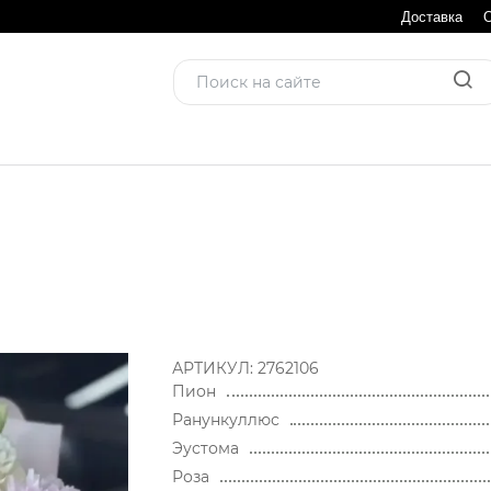
Доставка
АРТИКУЛ:
2762106
Пион
Ранункуллюс
Эустома
Роза