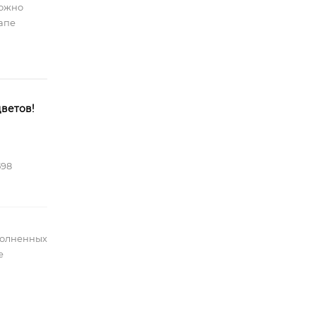
можно
тапе
ветов!
598
полненных
е