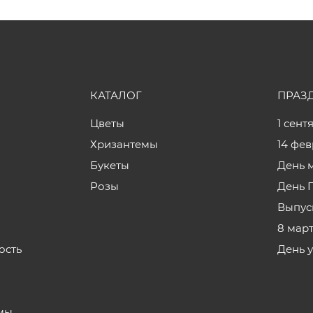
КАТАЛОГ
ПРАЗ
Цветы
1 сент
Хризантемы
14 фе
Букеты
День 
Розы
День 
Выпус
8 мар
ость
День 
з
мы