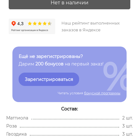
Нет в наличии
Наш рейтинг выполненных
заказов в Яндексе
%
Ещё не зарегистрированы?
Дарим
200 бонусов
на первый заказ!
Зарегистрироваться
Читать условия
бонусной программы
Состав:
Маттиола
2 шт.
Роза
3 шт.
Гвоздика
3 шт.