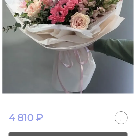
4 810
₽