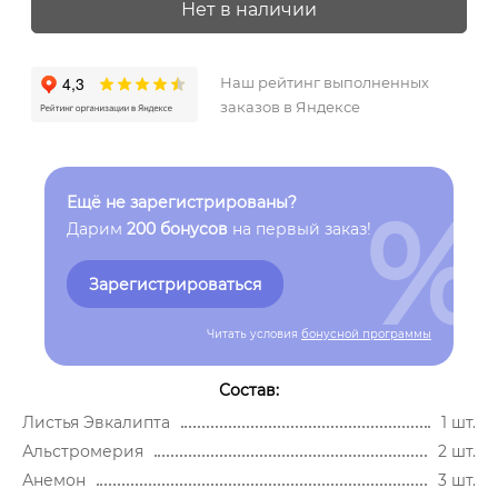
Нет в наличии
Наш рейтинг выполненных
заказов в Яндексе
%
Ещё не зарегистрированы?
Дарим
200 бонусов
на первый заказ!
Зарегистрироваться
Читать условия
бонусной программы
Состав:
Листья Эвкалипта
1 шт.
Альстромерия
2 шт.
Анемон
3 шт.