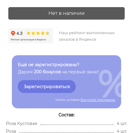
Нет в наличии
Наш рейтинг выполненных
заказов в Яндексе
%
Ещё не зарегистрированы?
Дарим
200 бонусов
на первый заказ!
Зарегистрироваться
Читать условия
бонусной программы
Состав:
Роза Кустовая
4 шт.
Роза
4 шт.