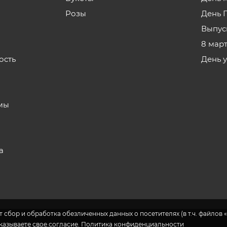
Розы
День 
Выпус
8 мар
ость
День 
з
мы
а
 сбор и обработка обезличенных данных о посетителях (в т.ч. файлов «
указываете свое согласие.
Политика конфиденциальности