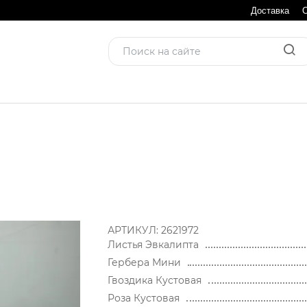
Доставка
АРТИКУЛ:
2621972
Листья Эвкалипта
Гербера Мини
Гвоздика Кустовая
Роза Кустовая