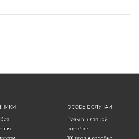
ДНИКИ
ОСОБЫЕ СЛУЧАИ
ября
Розы в шляпной
враля
коробке
матери
101 роза в коробке