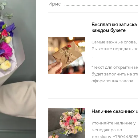
Ирис
Бесплатная записка
каждом букете
Самые важные слова,
Вы хотите передать п
:)
*Текст для открытки 
будет заполнить на э
оформления заказа
Наличие сезонных ц
Уточняйте наличие у
менеджера по
телефону: +79044808