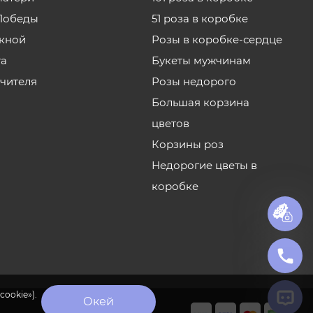
Победы
51 роза в коробке
кной
Розы в коробке-сердце
та
Букеты мужчинам
учителя
Розы недорого
Большая корзина
цветов
Корзины роз
Недорогие цветы в
коробке
cookie»).
Окей