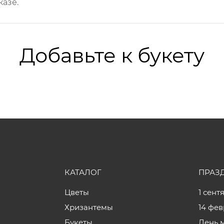
казе.
Добавьте к букету
КАТАЛОГ
ПРАЗ
Цветы
1 сент
Хризантемы
14 фе
Букеты
День 