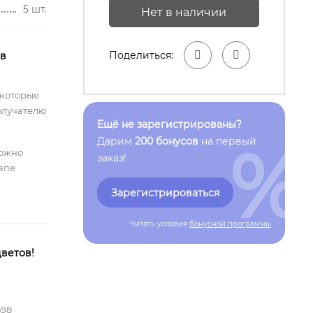
5 шт.
Нет в наличии
Поделиться:
 в
 которые
олучателю
Ещё не зарегистрированы?
%
Дарим
200 бонусов
на первый
можно
заказ!
тапе
Зарегистрироваться
Читать условия
бонусной программы
ветов!
598