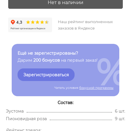
Нет в наличии
Наш рейтинг выполненных
заказов в Яндексе
%
Ещё не зарегистрированы?
Дарим
200 бонусов
на первый заказ!
Зарегистрироваться
Читать условия
бонусной программы
Состав:
Эустома
6 шт.
Пионовидная роза
9 шт.
Рейтинг товара: