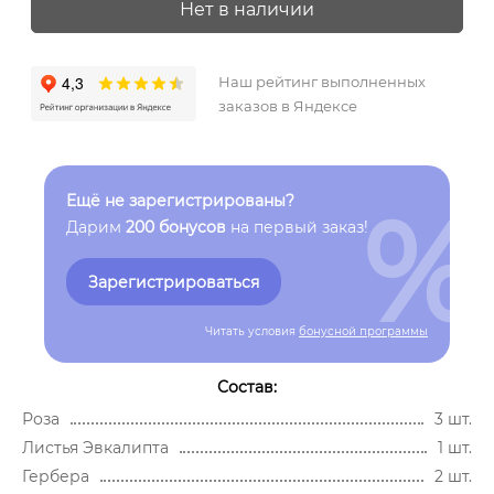
Нет в наличии
Наш рейтинг выполненных
заказов в Яндексе
%
Ещё не зарегистрированы?
Дарим
200 бонусов
на первый заказ!
Зарегистрироваться
Читать условия
бонусной программы
Состав:
Роза
3 шт.
Листья Эвкалипта
1 шт.
Гербера
2 шт.