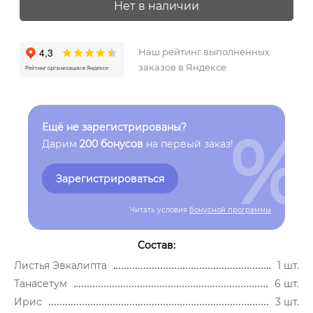
Нет в наличии
Наш рейтинг выполненных
заказов в Яндексе
%
Ещё не зарегистрированы?
Дарим
200 бонусов
на первый заказ!
Зарегистрироваться
Читать условия
бонусной программы
Состав:
Листья Эвкалипта
1 шт.
Танасетум
6 шт.
Ирис
3 шт.