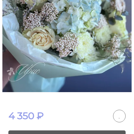
4 350
₽