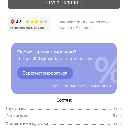
Нет в наличии
Наш рейтинг выполненных
заказов в Яндексе
%
Ещё не зарегистрированы?
Дарим
200 бонусов
на первый заказ!
Зарегистрироваться
Читать условия
бонусной программы
Состав:
Гортензия
1 шт.
Озотамнус
3 шт.
Хризантема кустовая
3 шт.