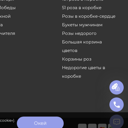
Победы
51 роза в коробке
кной
Розы в коробке-сердце
та
Букеты мужчинам
учителя
Розы недорого
Большая корзина
цветов
Корзины роз
Недорогие цветы в
коробке
cookie»).
Окей