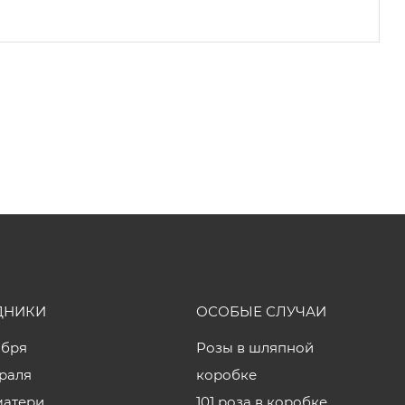
ДНИКИ
ОСОБЫЕ СЛУЧАИ
ября
Розы в шляпной
враля
коробке
матери
101 роза в коробке