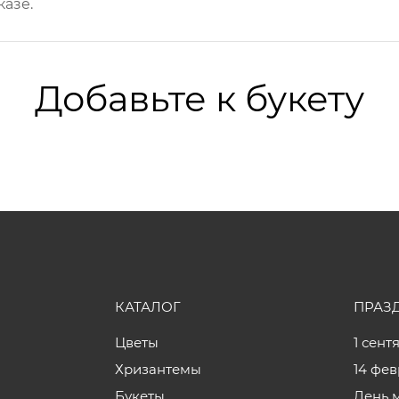
казе.
Добавьте к букету
КАТАЛОГ
ПРАЗ
Цветы
1 сент
Хризантемы
14 фе
Букеты
День 