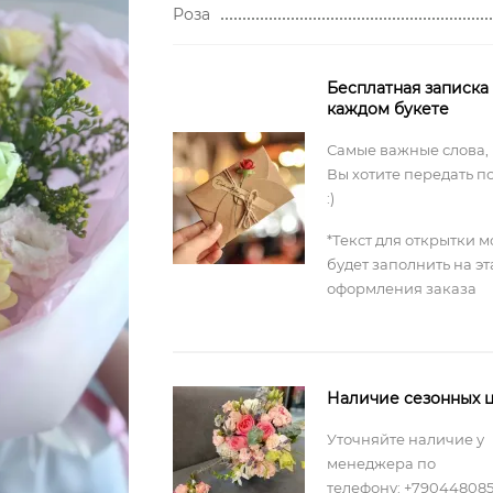
Роза
Бесплатная записка
каждом букете
Самые важные слова,
Вы хотите передать п
:)
*Текст для открытки 
будет заполнить на э
оформления заказа
Наличие сезонных ц
Уточняйте наличие у
менеджера по
телефону: +79044808