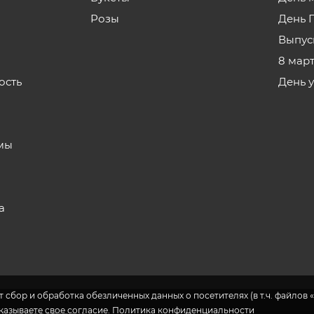
Розы
День 
Выпус
8 мар
ость
День 
з
мы
а
 сбор и обработка обезличенных данных о посетителях (в т.ч. файлов «
указываете свое согласие.
Политика конфиденциальности