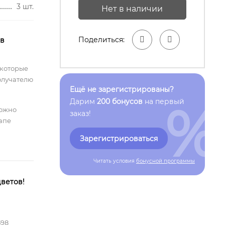
3 шт.
Нет в наличии
Поделиться:
 в
 которые
олучателю
Ещё не зарегистрированы?
%
Дарим
200 бонусов
на первый
можно
заказ!
тапе
Зарегистрироваться
Читать условия
бонусной программы
ветов!
598