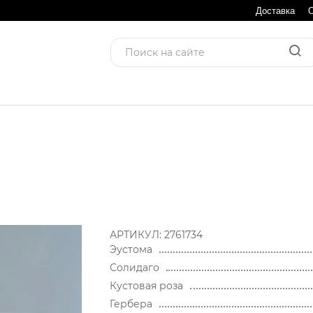
Доставка
АРТИКУЛ:
2761734
Эустома
Солидаго
Кустовая роза
Гербера