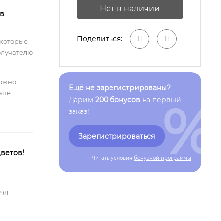
Нет в наличии
 в
Поделиться:
 которые
олучателю
можно
Ещё не зарегистрированы?
тапе
%
Дарим
200 бонусов
на первый
заказ!
Зарегистрироваться
ветов!
Читать условия
бонусной программы
598