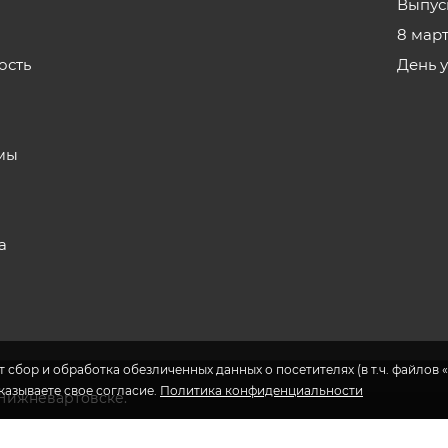
Выпус
8 мар
ость
День 
з
мы
а
 сбор и обработка обезличенных данных о посетителях (в т.ч. файлов «
указываете свое согласие.
Политика конфиденциальности
 Нижневартовске.