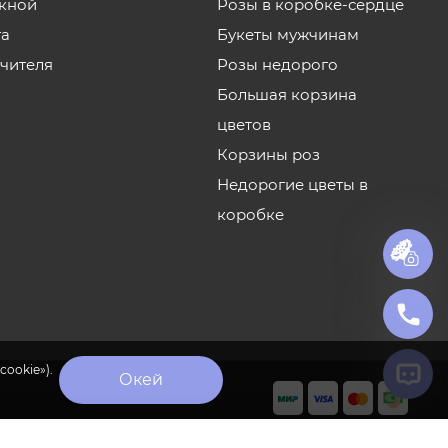
кной
Розы в коробке-сердце
та
Букеты мужчинам
учителя
Розы недорого
Большая корзина
цветов
Корзины роз
Недорогие цветы в
коробке
cookie»).
Окей