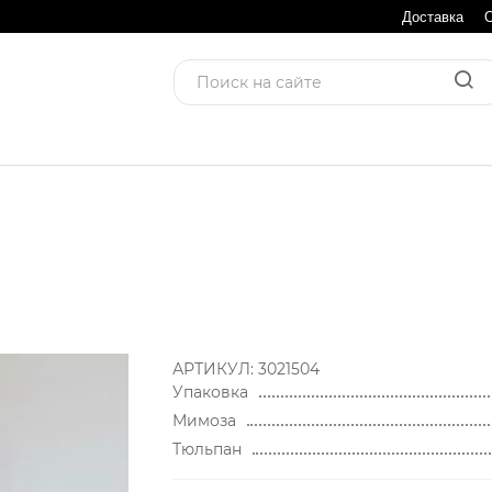
Доставка
АРТИКУЛ:
3021504
Упаковка
Мимоза
Тюльпан