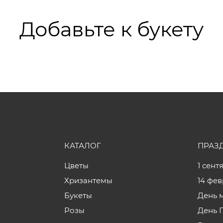
Добавьте к букету
КАТАЛОГ
ПРАЗ
Цветы
1 сент
Хризантемы
14 фе
Букеты
День 
Розы
День 